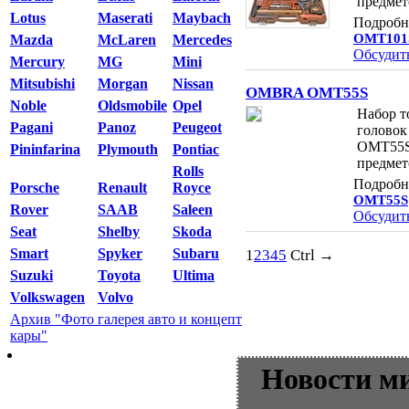
предмет
Lotus
Maserati
Maybach
Подробн
OMT101
Mazda
McLaren
Mercedes
Обсудит
Mercury
MG
Mini
Mitsubishi
Morgan
Nissan
OMBRA OMT55S
Noble
Oldsmobile
Opel
Набор т
Pagani
Panoz
Peugeot
голово
OMT55S
Pininfarina
Plymouth
Pontiac
предмет
Rolls
Подробн
Porsche
Renault
Royce
OMT55S
Rover
SAAB
Saleen
Обсудит
Seat
Shelby
Skoda
Smart
Spyker
Subaru
1
2
3
4
5
Ctrl →
Suzuki
Toyota
Ultima
Volkswagen
Volvo
Архив "Фото галерея авто и концепт
кары"
Новости м