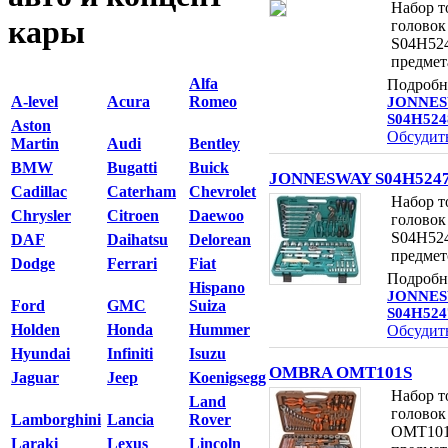
Набор т
кары
головок
S04H524
предмет
Alfa
Подробн
A-level
Acura
Romeo
JONNE
S04H524
Aston
Обсудит
Martin
Audi
Bentley
BMW
Bugatti
Buick
JONNESWAY S04H524
Cadillac
Caterham
Chevrolet
Набор т
Chrysler
Citroen
Daewoo
головок
S04H524
DAF
Daihatsu
Delorean
предмет
Dodge
Ferrari
Fiat
Подробн
Hispano
JONNE
Ford
GMC
Suiza
S04H524
Holden
Honda
Hummer
Обсудит
Hyundai
Infiniti
Isuzu
OMBRA OMT101S
Jaguar
Jeep
Koenigsegg
Набор т
Land
голово
Lamborghini
Lancia
Rover
OMT101
Laraki
Lexus
Lincoln