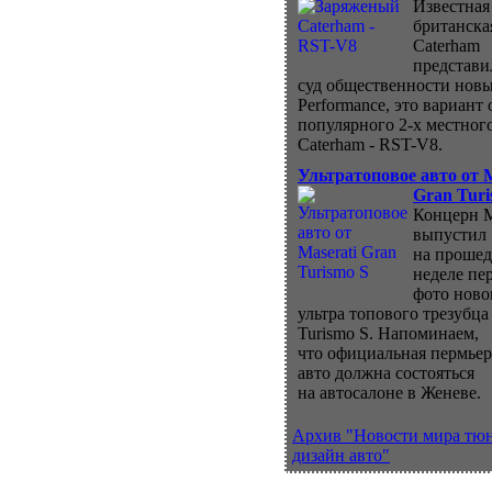
Известная
британска
Caterham
представи
суд общественности нов
Performance, это вариант 
популярного 2-х местног
Caterham - RST-V8.
Ультратоповое авто от M
Gran Turi
Концерн M
выпустил
на проше
неделе пе
фото ново
ультра топового трезубца
Turismo S. Напоминаем,
что официальная пермьер
авто должна состояться
на автосалоне в Женеве.
Архив "Новости мира тю
дизайн авто"