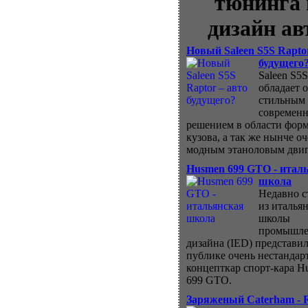
тюнинга 
дизайн ав
Новый Saleen S5S Rapto
будущего
Saleen S5S
обладает 
стильным
современ
решением в области фор
кузова, а так же нынче о
модным этаноловым двиг
Husmen 699 GTO - итал
школа
Недавно с
из италья
школы
промышле
дизайна (IED) представил
публике очень нестанда
концепткар спорт-кара H
699 GTO.
Заряженый Caterham - 