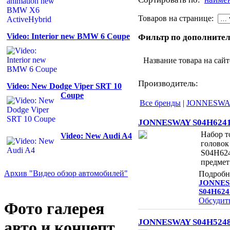
Товаров на странице:
Video: Interior new BMW 6 Coupe
Фильтр по дополнител
Название товара на сай
Производитель:
Video: New Dodge Viper SRT 10
Coupe
Все бренды
|
JONNESW
JONNESWAY S04H624
Набор т
Video: New Audi A4
головок
S04H624
предмет
Архив "Видео обзор автомобилей"
Подробн
JONNE
S04H624
Обсудит
Фото галерея
JONNESWAY S04H524
авто и концепт