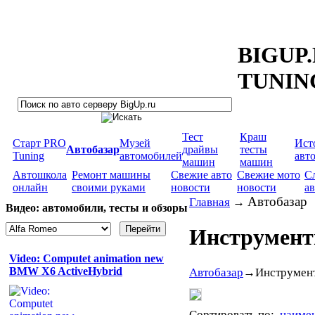
BIGUP
TUNIN
Тест
Краш
Старт PRO
Музей
Ист
Автобазар
драйвы
тесты
Tuning
автомобилей
авт
машин
машин
Автошкола
Ремонт машины
Свежие авто
Свежие мото
С
онлайн
своими руками
новости
новости
а
Автобазар
Главная
→
Видео: автомобили, тесты и обзоры
Инструмен
Video: Computet animation new
BMW X6 ActiveHybrid
Автобазар
→
Инструмен
Сортировать по:
наиме