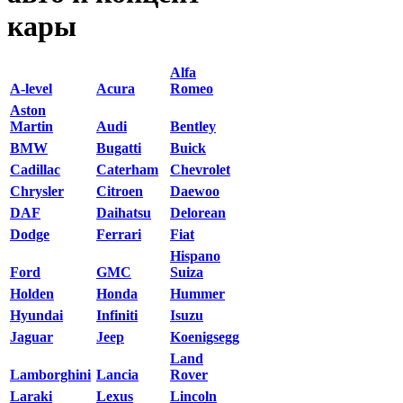
кары
Alfa
A-level
Acura
Romeo
Aston
Martin
Audi
Bentley
BMW
Bugatti
Buick
Cadillac
Caterham
Chevrolet
Chrysler
Citroen
Daewoo
DAF
Daihatsu
Delorean
Dodge
Ferrari
Fiat
Hispano
Ford
GMC
Suiza
Holden
Honda
Hummer
Hyundai
Infiniti
Isuzu
Jaguar
Jeep
Koenigsegg
Land
Lamborghini
Lancia
Rover
Laraki
Lexus
Lincoln