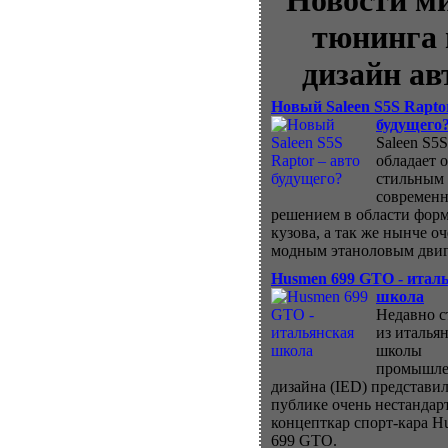
Новости м
тюнинга 
дизайн ав
Новый Saleen S5S Rapto
будущего
Saleen S5S
обладает 
стильным
современ
решением в области фор
кузова, а так же нынче о
модным этаноловым двиг
Husmen 699 GTO - итал
школа
Недавно с
из италья
школы
промышле
дизайна (IED) представил
публике очень нестанда
концепткар спорт-кара H
699 GTO.