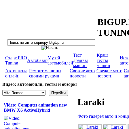
BIGUP
TUNIN
Тест
Краш
Старт PRO
Музей
Ист
Автобазар
драйвы
тесты
Tuning
автомобилей
авт
машин
машин
Автошкола
Ремонт машины
Свежие авто
Свежие мото
Сл
онлайн
своими руками
новости
новости
ав
Видео: автомобили, тесты и обзоры
Laraki
Video: Computet animation new
BMW X6 ActiveHybrid
Фото галерея авто и конц