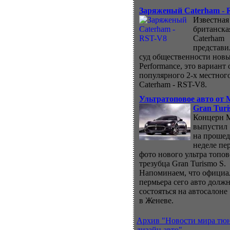
Заряженый Caterham - 
Известная
британска
Caterham
представи
суд общественности нов
Performance, это вариант 
популярного 2-х местног
Caterham - RST-V8.
Ультратоповое авто от M
Gran Turi
Концерн M
выпустил
на проше
неделе пе
фото нового ультра топов
трезубца Gran Turismo S.
Напоминаем, что официа
пермьера сего авто долж
состояться на автосалоне
в Женеве.
Архив "Новости мира тю
дизайн авто"