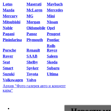
Lotus
Maserati
Maybach
Mazda
McLaren
Mercedes
Mercury
MG
Mini
Mitsubishi
Morgan
Nissan
Noble
Oldsmobile
Opel
Pagani
Panoz
Peugeot
Pininfarina
Plymouth
Pontiac
Rolls
Porsche
Renault
Royce
Rover
SAAB
Saleen
Seat
Shelby
Skoda
Smart
Spyker
Subaru
Suzuki
Toyota
Ultima
Volkswagen
Volvo
Архив "Фото галерея авто и концепт
кары"