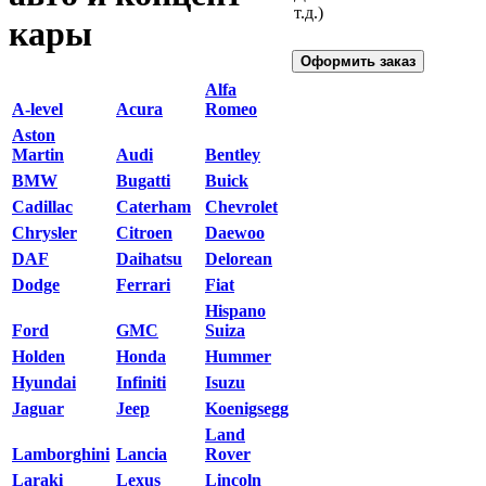
т.д.)
кары
Alfa
A-level
Acura
Romeo
Aston
Martin
Audi
Bentley
BMW
Bugatti
Buick
Cadillac
Caterham
Chevrolet
Chrysler
Citroen
Daewoo
DAF
Daihatsu
Delorean
Dodge
Ferrari
Fiat
Hispano
Ford
GMC
Suiza
Holden
Honda
Hummer
Hyundai
Infiniti
Isuzu
Jaguar
Jeep
Koenigsegg
Land
Lamborghini
Lancia
Rover
Laraki
Lexus
Lincoln