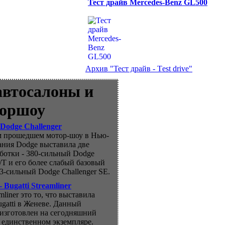
Тест драйв Mercedes-Benz GL500
Архив "Тест драйв - Тest drive"
автосалоны и
оршоу
Dodge Challenger
м прошедшем мотор-шоу в Нью-
ания Dodge выставила две
ботки - 380-сильный Dodge
R/T и его более слабый базовый
53-сильный Dodge Challenger SE.
 Bugatti Streamliner
amliner это то, что выставила
gatti в Женеве. Данный
изготовлен на сегодняшний
в единственном экземпляре.