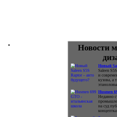
Новости м
диз
Новый Sal
Saleen S5
и совреме
кузова, а
этаноловы
Husmen 6
Недавно с
промышлен
на суд пу
концептка