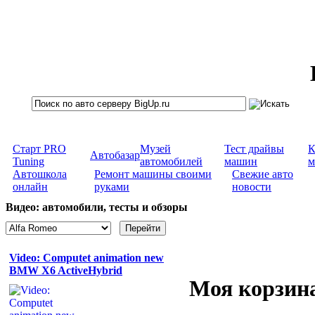
Старт PRO
Музей
Тест драйвы
К
Автобазар
Tuning
автомобилей
машин
м
Автошкола
Ремонт машины своими
Свежие авто
онлайн
руками
новости
Видео: автомобили, тесты и обзоры
Video: Computet animation new
BMW X6 ActiveHybrid
Моя корзин