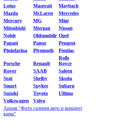
Lotus
Maserati
Maybach
Mazda
McLaren
Mercedes
Mercury
MG
Mini
Mitsubishi
Morgan
Nissan
Noble
Oldsmobile
Opel
Pagani
Panoz
Peugeot
Pininfarina
Plymouth
Pontiac
Rolls
Porsche
Renault
Royce
Rover
SAAB
Saleen
Seat
Shelby
Skoda
Smart
Spyker
Subaru
Suzuki
Toyota
Ultima
Volkswagen
Volvo
Архив "Фото галерея авто и концепт
кары"