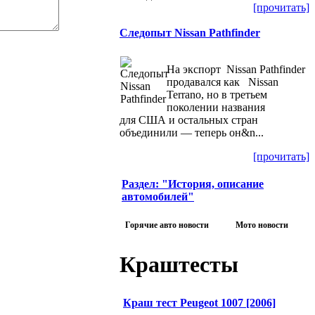
[прочитать]
Следопыт Nissan Pathfinder
На экспорт Nissan Pathfinder
продавался как Nissan
Terrano, но в третьем
поколении названия
для США и остальных стран
объединили — теперь он&n...
[прочитать]
Раздел: "История, описание
автомобилей"
Горячие авто новости
Мото новости
Краштесты
Краш тест Peugeot 1007 [2006]