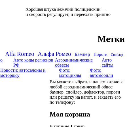
Хорошая штука лежачий полицейский —
и скорость регулирует, и переехать приятно
Метки
Alfa Romeo
Альфа Ромео
Бампер
Пороги
Спойлер
то
Авто коды регионов
Аэродинамические
Авто
РФ
обвесы
сайты
Новости: автосалоны и
Фото:
Фото:
моторшоу
мотоциклы
автомобили
Вы можете выбрать в нашем каталоге
любой аэродинамический обвес:
бампер, спойлер, дефлектор, пороги
или решетку на капот, и заказать его
по телефону:
Моя корзина
В корзине
1
товар