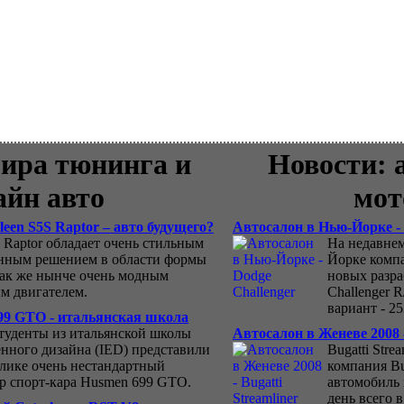
ира тюнинга и
Новости: 
айн авто
мот
een S5S Raptor – авто будущего?
Автосалон в Нью-Йорке - 
S Raptor обладает очень стильным
На недавне
нным решением в области формы
Йорке комп
 так же нынче очень модным
новых разра
м двигателем.
Challenger 
вариант - 2
99 GTO - итальянская школа
туденты из итальянской школы
Автосалон в Женеве 2008 -
ного дизайна (IED) представили
Bugatti Stre
блике очень нестандартный
компания Bu
р спорт-кара Husmen 699 GTO.
автомобиль 
день всего 