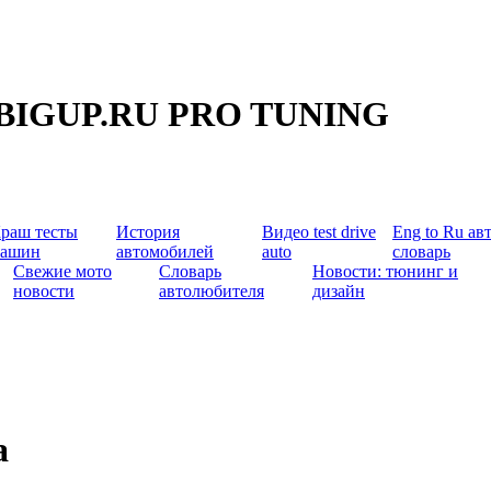
BIGUP.RU PRO TUNING
раш тесты
История
Видео test drive
Eng to Ru ав
ашин
автомобилей
auto
словарь
Свежие мото
Словарь
Новости: тюнинг и
новости
автолюбителя
дизайн
а