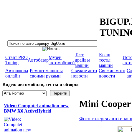
BIGUP
TUNIN
Тест
Краш
Старт PRO
Музей
Ист
Автобазар
драйвы
тесты
Tuning
автомобилей
авт
машин
машин
Автошкола
Ремонт машины
Свежие авто
Свежие мото
Сл
онлайн
своими руками
новости
новости
ав
Видео: автомобили, тесты и обзоры
Mini Cooper
Video: Computet animation new
BMW X6 ActiveHybrid
Фото галерея авто и кон