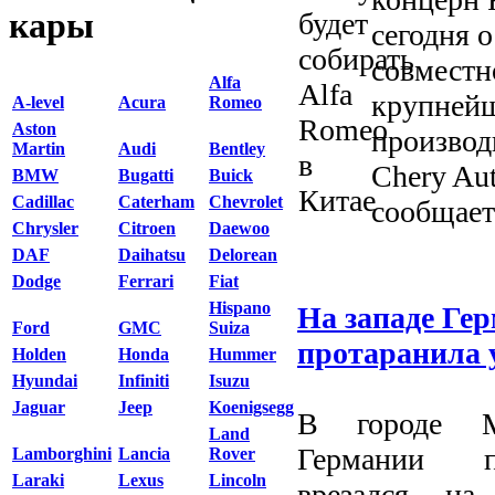
кары
сегодня о
совместн
Alfa
крупней
A-level
Acura
Romeo
Aston
производ
Martin
Audi
Bentley
Chery Au
BMW
Bugatti
Buick
Cadillac
Caterham
Chevrolet
сообщает 
Chrysler
Citroen
Daewoo
DAF
Daihatsu
Delorean
Dodge
Ferrari
Fiat
Hispano
На западе Ге
Ford
GMC
Suiza
протаранила 
Holden
Honda
Hummer
Hyundai
Infiniti
Isuzu
Jaguar
Jeep
Koenigsegg
В городе М
Land
Германии п
Lamborghini
Lancia
Rover
Laraki
Lexus
Lincoln
врезался н