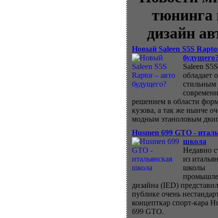
тюнинга 
дизайн ав
Новый Saleen S5S Rapto
будущего
Saleen S5S
обладает 
стильным
современ
решением в области фор
кузова, а так же нынче о
модным этаноловым двиг
Husmen 699 GTO - итал
школа
Недавно с
из италья
школы
промышле
дизайна (IED) представил
публике очень нестанда
концепткар спорт-кара H
699 GTO.