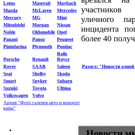
Lotus
Maserati
Maybach
участников 
Mazda
McLaren
Mercedes
уличного па
Mercury
MG
Mini
Mitsubishi
Morgan
Nissan
инцидента по
Noble
Oldsmobile
Opel
более 40 получ
Pagani
Panoz
Peugeot
Pininfarina
Plymouth
Pontiac
Rolls
Porsche
Renault
Royce
Раздел: "Новости одной
Rover
SAAB
Saleen
Seat
Shelby
Skoda
Smart
Spyker
Subaru
Suzuki
Toyota
Ultima
Volkswagen
Volvo
Архив "Фото галерея авто и концепт
кары"
Новости м