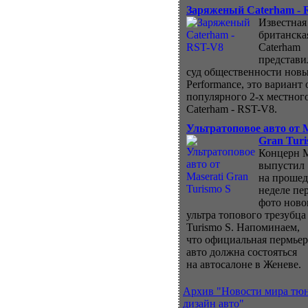
Заряженый Caterham - 
Известная
британска
Caterham
представи
суд общественности нов
Performance, это вариант 
популярного 2-х местног
Caterham - RST-V8.
Ультратоповое авто от M
Gran Turi
Концерн M
выпустил
на проше
неделе пе
фото ново
ультра топового трезубца
Turismo S. Напоминаем,
что официальная пермьер
авто должна состояться
на автосалоне в Женеве.
Архив "Новости мира тю
дизайн авто"