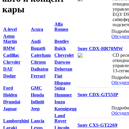
откидна
кары
управл
EQ3/ DS
сабвуфер
Alfa
подсвет
A-level
Acura
Romeo
Подробн
Aston
Обсудит
Martin
Audi
Bentley
Sony CDX-HR70MW
BMW
Bugatti
Buick
CD реси
Cadillac
Caterham
Chevrolet
откидна
Chrysler
Citroen
Daewoo
управле
DAF
Daihatsu
Delorean
13-сегм
Dodge
Ferrari
Fiat
Подробн
Обсудит
Hispano
Ford
GMC
Suiza
Sony CDX-GT55IP
Holden
Honda
Hummer
Hyundai
Infiniti
Isuzu
Подробн
Jaguar
Jeep
Koenigsegg
Обсудит
Land
Lamborghini
Lancia
Rover
Sony CXS-GT2269
Laraki
Lexus
Lincoln