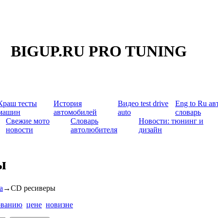
BIGUP.RU PRO TUNING
Краш тесты
История
Видео test drive
Eng to Ru ав
машин
автомобилей
auto
словарь
Свежие мото
Словарь
Новости: тюнинг и
новости
автолюбителя
дизайн
ы
а
→
CD ресиверы
ованию
цене
новизне