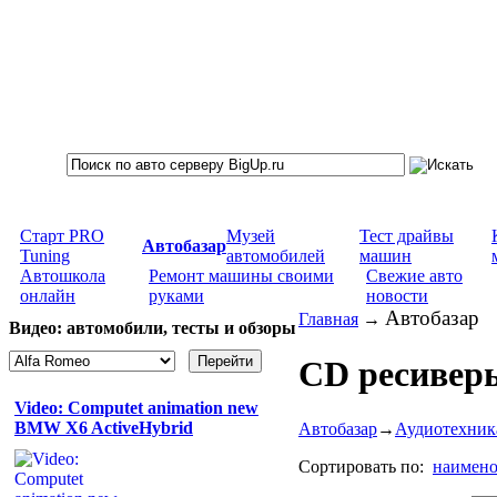
Старт PRO
Музей
Тест драйвы
Автобазар
Tuning
автомобилей
машин
Автошкола
Ремонт машины своими
Свежие авто
онлайн
руками
новости
Автобазар
Главная
→
Видео: автомобили, тесты и обзоры
CD ресивер
Video: Computet animation new
BMW X6 ActiveHybrid
Автобазар
→
Аудиотехник
Сортировать по:
наимен