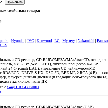
ным свойствам товара:
те
punkt
|
Hyundai
|
JVC
|
Kenwood
|
LG
|
Mystery
|
Nakamichi
|
Panaso
LAS
бильный CD ресивер, CD-R/-RW/MP3/WMA/Atrac CD, откидная
 панель, 4 х 52 Вт (S-MOSFET), звуковой процессор X-DSP
нный 24-битовый ЦАП), управление CD-чейнджером/MD,
 RDS/EON, DRIVE-S HX, DSO 3D, BBE MP, 2 RCA (4 В), выхо
уфер, флуоресцентный дисплей (8 градаций бело-голубого цвета)
 подсветка кнопок, пульт ДУ.
ее о
Sony CDX-GT700D
ь
бильный CD ресивер, CD-R/-RW/MP3/WMA/Atrac (USB),