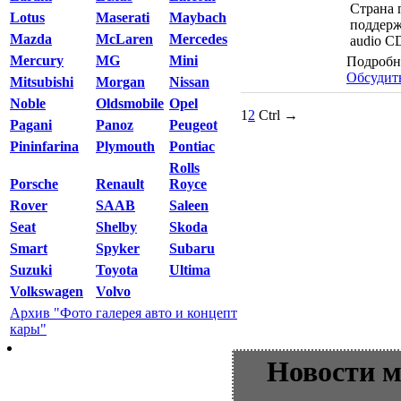
Страна 
Lotus
Maserati
Maybach
поддер
Mazda
McLaren
Mercedes
audio C
Mercury
MG
Mini
Подробн
Обсудит
Mitsubishi
Morgan
Nissan
Noble
Oldsmobile
Opel
1
2
Ctrl →
Pagani
Panoz
Peugeot
Pininfarina
Plymouth
Pontiac
Rolls
Porsche
Renault
Royce
Rover
SAAB
Saleen
Seat
Shelby
Skoda
Smart
Spyker
Subaru
Suzuki
Toyota
Ultima
Volkswagen
Volvo
Архив "Фото галерея авто и концепт
кары"
Новости м