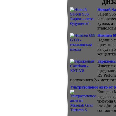
диз
Новый Sal
Saleen S5
и совреме
кузова, а
этаноловы
Husmen 6
Недавно с
промышлен
на суд пу
концептка
Заряжены
Известная
представи
RS Perform
популярного 2-х местного
Ультратоповое авто от M
Концерн M
неделе пе
трезубца 
что офици
состояться