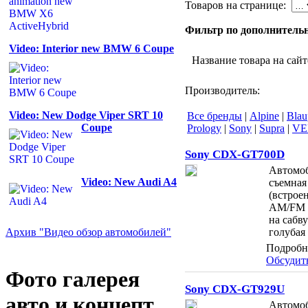
Товаров на странице:
Фильтр по дополнитель
Video: Interior new BMW 6 Coupe
Название товара на сай
Производитель:
Video: New Dodge Viper SRT 10
Все бренды
|
Alpine
|
Blau
Coupe
Prology
|
Sony
|
Supra
|
VE
Sony CDX-GT700D
Автомо
Video: New Audi A4
съемная
(встрое
AM/FM c
на сабв
голубая
Архив "Видео обзор автомобилей"
Подробн
Обсудит
Фото галерея
Sony CDX-GT929U
авто и концепт
Автомо