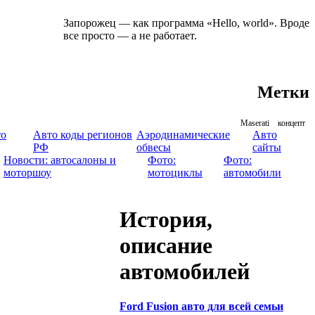
Запорожец — как программа
«Hello
, world». Вроде
все просто — а не работает.
Метки
Maserati
концепт
то
Авто коды регионов
Аэродинамические
Авто
РФ
обвесы
сайты
Новости: автосалоны и
Фото:
Фото:
моторшоу
мотоциклы
автомобили
История,
описание
автомобилей
Ford Fusion авто для всей семьи