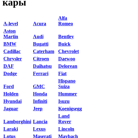
кары
Alfa
A-level
Acura
Romeo
Aston
Martin
Audi
Bentley
BMW
Bugatti
Buick
Cadillac
Caterham
Chevrolet
Chrysler
Citroen
Daewoo
DAF
Daihatsu
Delorean
Dodge
Ferrari
Fiat
Hispano
Ford
GMC
Suiza
Holden
Honda
Hummer
Hyundai
Infiniti
Isuzu
Jaguar
Jeep
Koenigsegg
Land
Lamborghini
Lancia
Rover
Laraki
Lexus
Lincoln
Lotus
Maserati
Maybach