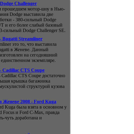
Dodge Challenger
м прошедшем мотор-шоу в Нью-
ания Dodge выставила две
ботки - 380-сильный Dodge
R/T и его более слабый базовый
53-сильный Dodge Challenger SE.
 Bugatti Streamliner
amliner это то, что выставила
gatti в Женеве. Данный
изготовлен на сегодняшний
в единственном экземпляре.
- Cadillac CTS Coupe
ь Cadillac CTS Coupe достаточно
льшая крышка багажника
 мускулистой структурой кузова
в Женеве 2008 - Ford Kuga
ord Kuga была взята в основном у
d Focus и Ford C-Max, правда
ть-чуть доработана и