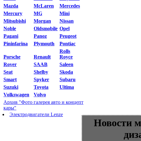
Mazda
McLaren
Mercedes
Mercury
MG
Mini
Mitsubishi
Morgan
Nissan
Noble
Oldsmobile
Opel
Pagani
Panoz
Peugeot
Pininfarina
Plymouth
Pontiac
Rolls
Porsche
Renault
Royce
Rover
SAAB
Saleen
Seat
Shelby
Skoda
Smart
Spyker
Subaru
Suzuki
Toyota
Ultima
Volkswagen
Volvo
Архив "Фото галерея авто и концепт
кары"
Электродвигатели Lenze
Новости м
диз