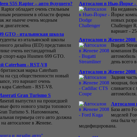
een S5S Raptor – авто будущего?
Автосалон в Нью-Йорке - 
S Raptor обладает очень стильным
На недавне
нным решением в области формы
Йорке комп
 так же нынче очень модным
новых разра
м двигателем.
Challenger 
вариант - 2
99 GTO - итальянская школа
туденты из итальянской школы
Автосалон в Женеве 2008 -
ного дизайна (IED) представили
Bugatti Stre
блике очень нестандартный
компания Bu
р спорт-кара Husmen 699 GTO.
автомобиль 
день всего 
й Caterham - RST-V8
 британская марка Caterham
Автосалон в Женеве 2008 
ла на суд общественности новый
Задняя част
ance, это вариант очень
мощная, бо
 кара Caterham - RST-V8.
сливается с
автомобиля.
aserati Gran Turismo S
aserati выпустил на прошедшей
Автосалон 
рвые фото нового ультра топового
База авто F
Gran Turismo S. Напоминаем,
моделей For
альная пермьера сего авто должна
она была чу
 на автосалоне в Женеве.
модифицирована.
инга и дизайн авто"