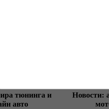
ира тюнинга и
Новости: 
айн авто
мот