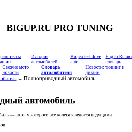
BIGUP.RU PRO TUNING
раш тесты
История
Видео test drive
Eng to Ru ав
ашин
автомобилей
auto
словарь
Свежие мото
Словарь
Новости: тюнинг и
новости
автолюбителя
дизайн
Полноприводный автомобиль
любителя
→
дный автомобиль
ль — авто, у которого все колеса являются ведущими
ров.