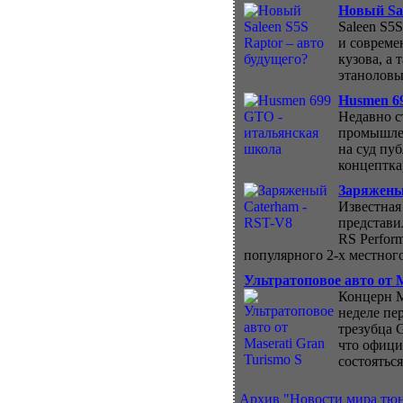
Новый Sal
Saleen S5
и совреме
кузова, а
этаноловы
Husmen 6
Недавно с
промышлен
на суд пу
концептка
Заряжены
Известная
представи
RS Perform
популярного 2-х местного
Ультратоповое авто от M
Концерн M
неделе пе
трезубца 
что офици
состояться
Архив "Новости мира тюн