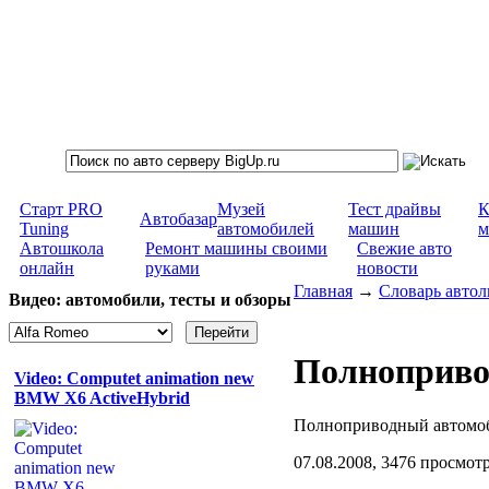
Старт PRO
Музей
Тест драйвы
К
Автобазар
Tuning
автомобилей
машин
м
Автошкола
Ремонт машины своими
Свежие авто
онлайн
руками
новости
Главная
→
Словарь авто
Видео: автомобили, тесты и обзоры
Полноприво
Video: Computet animation new
BMW X6 ActiveHybrid
Полноприводный автомоби
07.08.2008, 3476 просмот