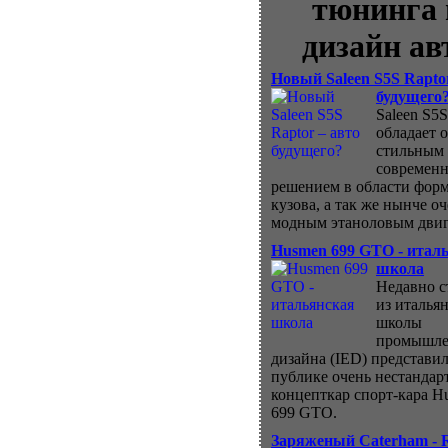
тюнинга 
дизайн ав
Новый Saleen S5S Rapto
будущего
Saleen S5S
обладает 
стильным
современ
решением в области фор
кузова, а так же нынче о
модным этаноловым двиг
Husmen 699 GTO - итал
школа
Недавно с
из италья
школы
промышле
дизайна (IED) представил
публике очень нестанда
концепткар спорт-кара H
699 GTO.
Заряженый Caterham - 