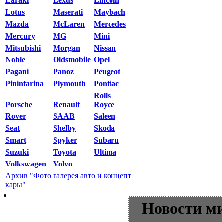
Laraki
Lexus
Lincoln
Lotus
Maserati
Maybach
Mazda
McLaren
Mercedes
Mercury
MG
Mini
Mitsubishi
Morgan
Nissan
Noble
Oldsmobile
Opel
Pagani
Panoz
Peugeot
Pininfarina
Plymouth
Pontiac
Rolls
Porsche
Renault
Royce
Rover
SAAB
Saleen
Seat
Shelby
Skoda
Smart
Spyker
Subaru
Suzuki
Toyota
Ultima
Volkswagen
Volvo
Архив "Фото галерея авто и концепт
кары"
Новости м