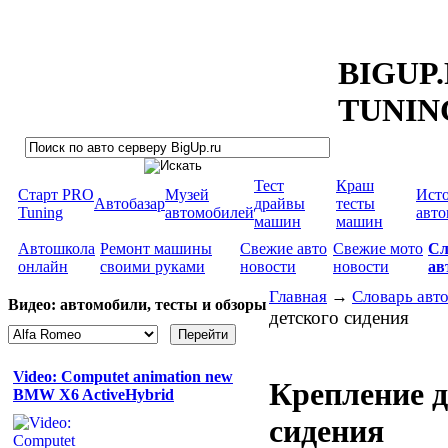
BIGUP
TUNIN
Тест
Краш
Старт PRO
Музей
Ист
Автобазар
драйвы
тесты
Tuning
автомобилей
авт
машин
машин
Автошкола
Ремонт машины
Свежие авто
Свежие мото
Сл
онлайн
своими руками
новости
новости
ав
Главная
→
Словарь авт
Видео: автомобили, тесты и обзоры
детского сидения
Video: Computet animation new
Крепление д
BMW X6 ActiveHybrid
сидения