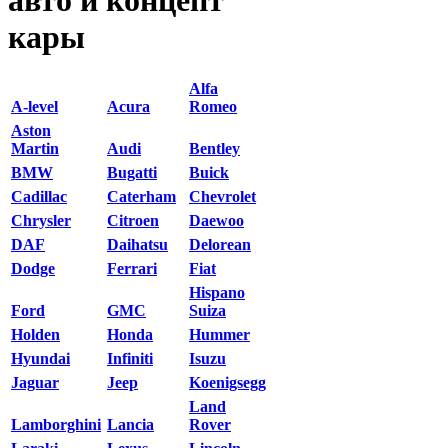
кары
Alfa
A-level
Acura
Romeo
Aston
Martin
Audi
Bentley
BMW
Bugatti
Buick
Cadillac
Caterham
Chevrolet
Chrysler
Citroen
Daewoo
DAF
Daihatsu
Delorean
Dodge
Ferrari
Fiat
Hispano
Ford
GMC
Suiza
Holden
Honda
Hummer
Hyundai
Infiniti
Isuzu
Jaguar
Jeep
Koenigsegg
Land
Lamborghini
Lancia
Rover