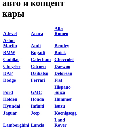
авто и концепт
кары
Alfa
A-level
Acura
Romeo
Aston
Martin
Audi
Bentley
BMW
Bugatti
Buick
Cadillac
Caterham
Chevrolet
Chrysler
Citroen
Daewoo
DAF
Daihatsu
Delorean
Dodge
Ferrari
Fiat
Hispano
Ford
GMC
Suiza
Holden
Honda
Hummer
Hyundai
Infiniti
Isuzu
Jaguar
Jeep
Koenigsegg
Land
Lamborghini
Lancia
Rover