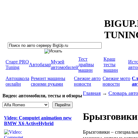
BIGUP
TUNIN
Тест
Краш
Старт PRO
Музей
Ист
Автобазар
драйвы
тесты
Tuning
автомобилей
авт
машин
машин
Автошкола
Ремонт машины
Свежие авто
Свежие мото
Сл
онлайн
своими руками
новости
новости
ав
Главная
→
Словарь авт
Видео: автомобили, тесты и обзоры
Брызговики
Video: Computet animation new
BMW X6 ActiveHybrid
Брызговики – специаль