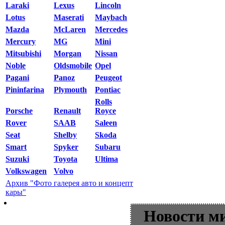
Laraki
Lexus
Lincoln
Lotus
Maserati
Maybach
Mazda
McLaren
Mercedes
Mercury
MG
Mini
Mitsubishi
Morgan
Nissan
Noble
Oldsmobile
Opel
Pagani
Panoz
Peugeot
Pininfarina
Plymouth
Pontiac
Rolls
Porsche
Renault
Royce
Rover
SAAB
Saleen
Seat
Shelby
Skoda
Smart
Spyker
Subaru
Suzuki
Toyota
Ultima
Volkswagen
Volvo
Архив "Фото галерея авто и концепт
кары"
Новости м