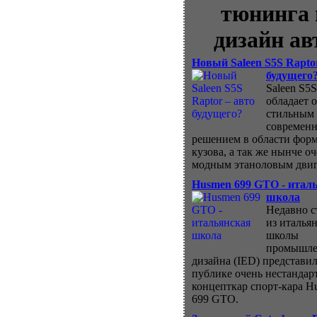
тюнинга 
дизайн ав
Новый Saleen S5S Rapto
будущего
Saleen S5S
обладает 
стильным
современ
решением в области фор
кузова, а так же нынче о
модным этаноловым двиг
Husmen 699 GTO - итал
школа
Недавно с
из италья
школы
промышле
дизайна (IED) представил
публике очень нестанда
концепткар спорт-кара H
699 GTO.