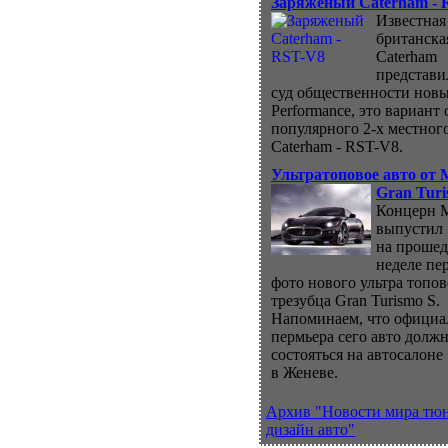
Заряженый Caterham - 
Известная
британска
Caterham
представи
суд общественности нов
Performance, это вариант 
популярного 2-х местног
Caterham - RST-V8.
Ультратоповое авто от M
Gran Turi
Концерн M
выпустил
на проше
неделе пе
фото нового ультра топов
трезубца Gran Turismo S.
Напоминаем, что официа
пермьера сего авто долж
состояться на автосалоне
в Женеве.
Архив "Новости мира тю
дизайн авто"